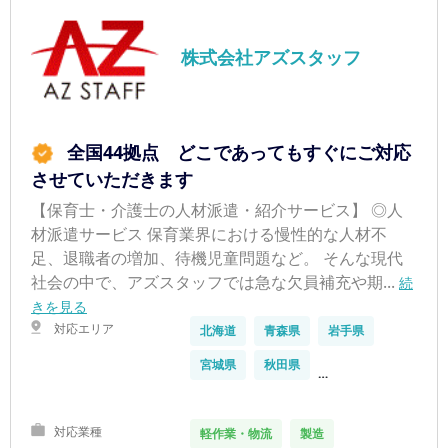
株式会社アズスタッフ
全国44拠点 どこであってもすぐにご対応
させていただきます
【保育士・介護士の人材派遣・紹介サービス】 ◎人
材派遣サービス 保育業界における慢性的な人材不
足、退職者の増加、待機児童問題など。 そんな現代
社会の中で、アズスタッフでは急な欠員補充や期...
続
きを見る
対応エリア
北海道
青森県
岩手県
宮城県
秋田県
…
対応業種
軽作業・物流
製造