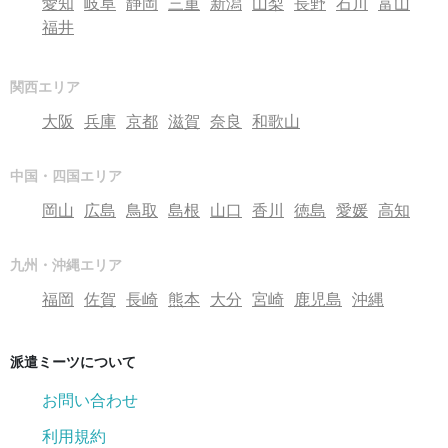
愛知
岐阜
静岡
三重
新潟
山梨
長野
石川
富山
福井
関西エリア
大阪
兵庫
京都
滋賀
奈良
和歌山
中国・四国エリア
岡山
広島
鳥取
島根
山口
香川
徳島
愛媛
高知
九州・沖縄エリア
福岡
佐賀
長崎
熊本
大分
宮崎
鹿児島
沖縄
派遣ミーツについて
お問い合わせ
利用規約