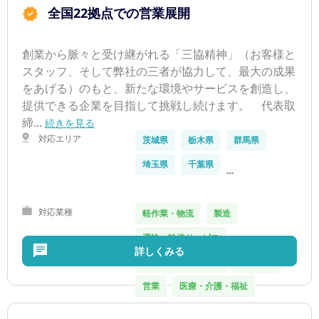
全国22拠点での営業展開
創業から脈々と受け継がれる「三協精神」（お客様と
スタッフ、そして弊社の三者が協力して、最大の成果
をあげる）のもと、新たな環境やサービスを創造し、
提供できる企業を目指して挑戦し続けます。 代表取
締...
続きを見る
対応エリア
茨城県
栃木県
群馬県
埼玉県
千葉県
…
対応業種
軽作業・物流
製造
運輸・輸送サービス
詳しくみる
IT・クリエイティブ
オフィス
営業
医療・介護・福祉