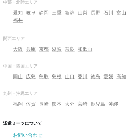
中部・北陸エリア
愛知
岐阜
静岡
三重
新潟
山梨
長野
石川
富山
福井
関西エリア
大阪
兵庫
京都
滋賀
奈良
和歌山
中国・四国エリア
岡山
広島
鳥取
島根
山口
香川
徳島
愛媛
高知
九州・沖縄エリア
福岡
佐賀
長崎
熊本
大分
宮崎
鹿児島
沖縄
派遣ミーツについて
お問い合わせ