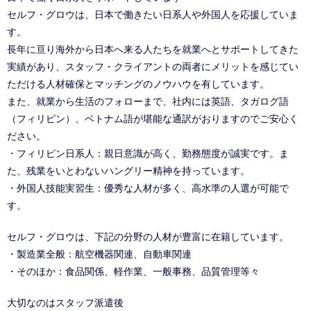
セルフ・グロウは、日本で働きたい日系人や外国人を応援していま
す。
長年に亘り海外から日本へ来る人たちを就業へとサポートしてきた
実績があり、スタッフ・クライアントの両者にメリットを感じてい
ただける人材確保とマッチングのノウハウを有しています。
また、就業から生活のフォローまで、社内には英語、タガログ語
（フィリピン）、ベトナム語が堪能な通訳がおりますのでご安心く
ださい。
・フィリピン日系人：親日意識が高く、勤務態度が誠実です。ま
た、残業をいとわないハングリー精神を持っています。
・外国人技能実習生：優秀な人材が多く、高水準の人選が可能で
す。
セルフ・グロウは、下記の分野の人材が豊富に在籍しています。
・製造業全般：航空機器関連、自動車関連
・そのほか：食品関係、軽作業、一般事務、品質管理等々
大切なのはスタッフ派遣後