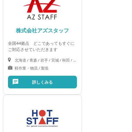
株式会社アズスタッフ
全国44拠点 どこであってもすぐに
ご対応させていただきます
北海道 / 青森 / 岩手 / 宮城 / 秋田 / 山形 / 福島 / 茨城 / 栃木 / 群馬 / 埼玉 / 千葉 / 東京 / 神奈川 / 新潟 / 富山 / 石川 / 福井 / 山梨 / 長野 / 岐阜 / 静岡 / 愛知 / 三重 / 滋賀 / 京都 / 大阪 / 兵庫 / 奈良 / 和歌山 / 鳥取 / 島根 / 岡山 / 広島 / 山口 / 徳島 / 愛媛 / 香川 / 高知 / 福岡 / 佐賀 / 長崎 / 熊本 / 大分 / 宮崎 / 鹿児島 / 沖縄
軽作業・物流 / 製造
詳しくみる