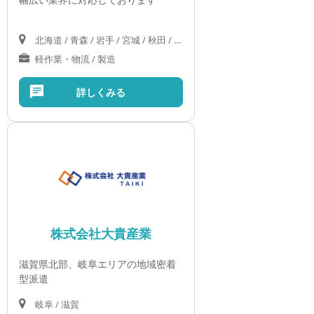
北海道 / 青森 / 岩手 / 宮城 / 秋田 / 山形 / 福島 / 茨城 / 栃木 / 群馬 / 埼玉 / 千葉 / 東京 / 神奈川 / 新潟 / 富山 / 石川 / 福井 / 山梨 / 長野 / 岐阜 / 静岡 / 愛知 / 三重 / 滋賀 / 京都 / 大阪 / 兵庫 / 奈良 / 和歌山 / 鳥取 / 島根 / 岡山 / 広島 / 山口 / 徳島 / 香川 / 愛媛 / 高知 / 福岡 / 佐賀 / 長崎 / 熊本 / 大分 / 宮崎 / 鹿児島 / 沖縄
軽作業・物流 / 製造
詳しくみる
株式会社大貴産業
滋賀県北部、岐阜エリアの地域密着
型派遣
岐阜 / 滋賀