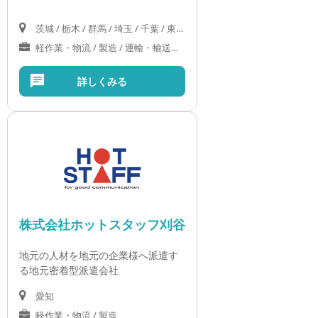
茨城 / 栃木 / 群馬 / 埼玉 / 千葉 / 東京 / 神奈川 / 新潟 / 富山 / 石川 / 福井 / 山梨 / 長野 / 岐阜 / 静岡 / 愛知 / 三重 / 滋賀 / 京都 / 大阪 / 兵庫 / 奈良 / 和歌山 / 鳥取 / 島根 / 岡山 / 広島
軽作業・物流 / 製造 / 運輸・輸送サービス / IT・クリエイティブ / オフィス / 営業 / 医療・介護・福祉
詳しくみる
株式会社ホットスタッフ刈谷
地元の人材を地元の企業様へ派遣す
る地元密着型派遣会社
愛知
軽作業・物流 / 製造