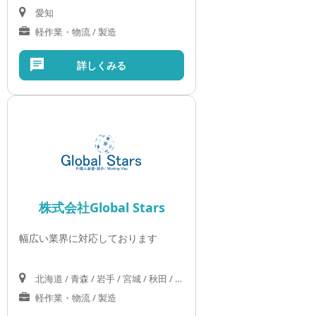
愛知
軽作業・物流 / 製造
詳しくみる
株式会社Global Stars
幅広い業界に対応しております
北海道 / 青森 / 岩手 / 宮城 / 秋田 / 山形 / 福島 / 茨城 / 栃木 / 群馬 / 埼玉 / 千葉 / 東京 / 神奈川 / 新潟 / 富山 / 石川 / 福井 / 山梨 / 長野 / 岐阜 / 静岡 / 愛知 / 三重 / 滋賀 / 京都 / 大阪 / 兵庫 / 奈良 / 和歌山 / 鳥取 / 島根 / 岡山 / 広島 / 山口 / 徳島 / 香川 / 愛媛 / 高知 / 福岡 / 佐賀 / 長崎 / 熊本 / 大分 / 宮崎 / 鹿児島 / 沖縄
軽作業・物流 / 製造