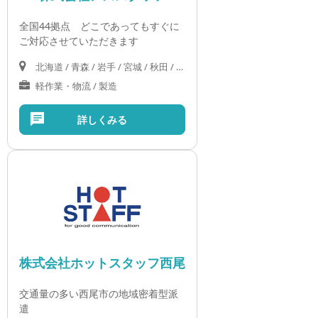
全国44拠点 どこであってもすぐに
ご対応させていただきます
北海道 / 青森 / 岩手 / 宮城 / 秋田 / 山形 / 福島 / 茨城 / 栃木 / 群馬 / 埼玉 / 千葉 / 東京 / 神奈川 / 新潟 / 富山 / 石川 / 福井 / 山梨 / 長野 / 岐阜 / 静岡 / 愛知 / 三重 / 滋賀 / 京都 / 大阪 / 兵庫 / 奈良 / 和歌山 / 鳥取 / 島根 / 岡山 / 広島 / 山口 / 徳島 / 愛媛 / 香川 / 高知 / 福岡 / 佐賀 / 長崎 / 熊本 / 大分 / 宮崎 / 鹿児島 / 沖縄
軽作業・物流 / 製造
詳しくみる
株式会社ホットスタッフ西尾
交通量の多い西尾市の地域密着型派
遣