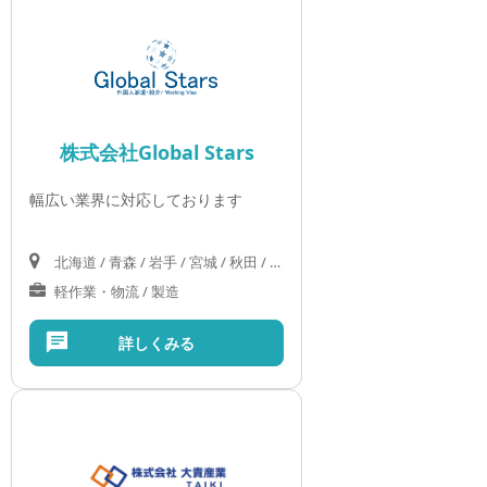
株式会社Global Stars
幅広い業界に対応しております
北海道 / 青森 / 岩手 / 宮城 / 秋田 / 山形 / 福島 / 茨城 / 栃木 / 群馬 / 埼玉 / 千葉 / 東京 / 神奈川 / 新潟 / 富山 / 石川 / 福井 / 山梨 / 長野 / 岐阜 / 静岡 / 愛知 / 三重 / 滋賀 / 京都 / 大阪 / 兵庫 / 奈良 / 和歌山 / 鳥取 / 島根 / 岡山 / 広島 / 山口 / 徳島 / 香川 / 愛媛 / 高知 / 福岡 / 佐賀 / 長崎 / 熊本 / 大分 / 宮崎 / 鹿児島 / 沖縄
軽作業・物流 / 製造
詳しくみる