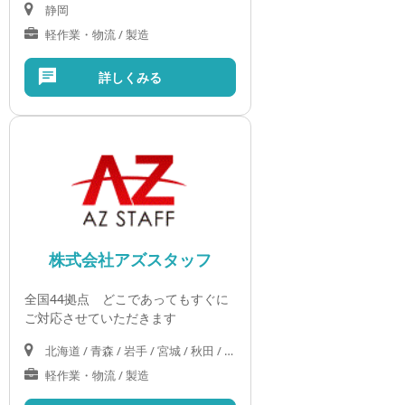
静岡
軽作業・物流 / 製造
詳しくみる
株式会社アズスタッフ
全国44拠点 どこであってもすぐに
ご対応させていただきます
北海道 / 青森 / 岩手 / 宮城 / 秋田 / 山形 / 福島 / 茨城 / 栃木 / 群馬 / 埼玉 / 千葉 / 東京 / 神奈川 / 新潟 / 富山 / 石川 / 福井 / 山梨 / 長野 / 岐阜 / 静岡 / 愛知 / 三重 / 滋賀 / 京都 / 大阪 / 兵庫 / 奈良 / 和歌山 / 鳥取 / 島根 / 岡山 / 広島 / 山口 / 徳島 / 愛媛 / 香川 / 高知 / 福岡 / 佐賀 / 長崎 / 熊本 / 大分 / 宮崎 / 鹿児島 / 沖縄
軽作業・物流 / 製造