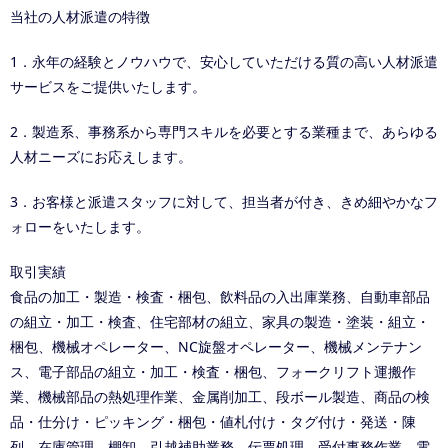
当社の人材派遣の特徴
1．永年の経験とノウハウで、安心していただける質の高い人材派遣
サービスをご提供いたします。
2．製造系、事務系から専門スキルを必要とする業種まで、あらゆる
人材ニーズにお応えします。
3．お客様と派遣スタッフに対して、担当者が付き、きめ細やかなフ
ォローをいたします。
取引実績
食品の加工・製造・検査・梱包、飲料品の入出庫業務、自動車部品
の組立・加工・検査、住宅部材の組立、家具の製造・塗装・組立・
梱包、機械オペレーター、NC旋盤オペレーター、機械メンテナン
ス、電子部品の組立・加工・検査・梱包、フォークリフト運搬作
業、機械部品の熱処理作業、金属削加工、段ボール製造、商品の検
品・仕分け・ピッキング・梱包・値札付け・タグ付け・発送・陳
列、在庫管理、棚卸、引越補助業務、伝票処理、受付事務作業、電