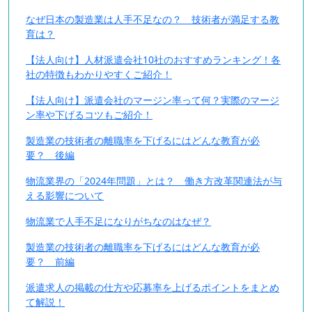
なぜ日本の製造業は人手不足なの？ 技術者が満足する教
育は？
【法人向け】人材派遣会社10社のおすすめランキング！各
社の特徴もわかりやすくご紹介！
【法人向け】派遣会社のマージン率って何？実際のマージ
ン率や下げるコツもご紹介！
製造業の技術者の離職率を下げるにはどんな教育が必
要？ 後編
物流業界の「2024年問題」とは？ 働き方改革関連法が与
える影響について
物流業で人手不足になりがちなのはなぜ？
製造業の技術者の離職率を下げるにはどんな教育が必
要？ 前編
派遣求人の掲載の仕方や応募率を上げるポイントをまとめ
て解説！